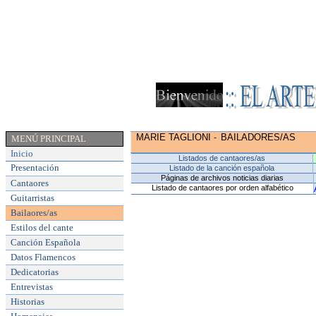
MARIE TAGLIONI
BAILADORES/AS
-
MENÚ PRINCIPAL
Inicio
Listados de cantaores/as
Presentación
Listado de la canción española
Páginas de archivos noticias diarias
Cantaores
Listado de cantaores por orden alfabético
Guitarristas
Bailaores/as
Estilos del cante
Canción Española
Datos Flamencos
Dedicatorias
Entrevistas
Historias