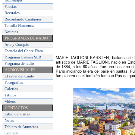
Homenajes
Poesías
Recitales
Recordando Cantaores
Tertulia Flamenca
Noticias
PROGRAMAS DE RADIO
Arte y Compás
Escuela del Cante Flam
.
Programa Cadena SER
MARIE TAGLIONI KARSTEN, bailarina de bal
artístico de MARIE TAGLIONI, nació en Estoco
Programa de radio
de 1884, a los 80 años. Fue una bailarina de
AUDIOVISUALES
París iniciando la era del baile en puntas. F
fue pionera en el también famoso Pas de qua
El saber del Cante
Fotografías
Galerías
Títulos
Videos
CONTACTOS
Libro de visitas
Notas
Tablero de Anuncios
Contacto