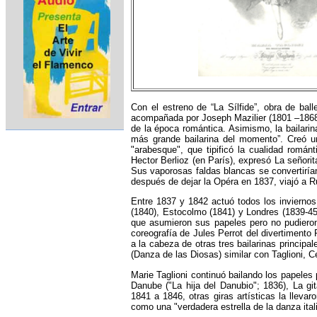
Con el estreno de “La Sílfide”, obra de ba
acompañada por Joseph Mazilier (1801 –1868) y
de la época romántica. Asimismo, la bailarin
más grande bailarina del momento”. Creó un
"arabesque", que tipificó la cualidad romá
Hector Berlioz (en París), expresó La señorita 
Sus vaporosas faldas blancas se convertirían 
después de dejar la Opéra en 1837, viajó a Ru
Entre 1837 y 1842 actuó todos los inviernos
(1840), Estocolmo (1841) y Londres (1839-45)
que asumieron sus papeles pero no pudieron 
coreografía de Jules Perrot del divertimento
a la cabeza de otras tres bailarinas principa
(Danza de las Diosas) similar con Taglioni, Ce
Marie Taglioni continuó bailando los papeles 
Danube ("La hija del Danubio"; 1836), La gi
1841 a 1846, otras giras artísticas la llevar
como una "verdadera estrella de la danza ita