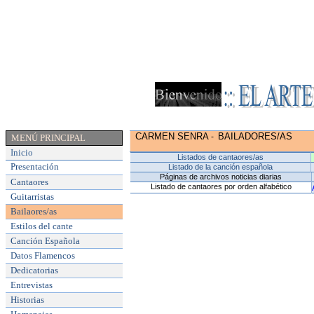
CARMEN SENRA
BAILADORES/AS
-
MENÚ PRINCIPAL
Inicio
Listados de cantaores/as
Presentación
Listado de la canción española
Páginas de archivos noticias diarias
Cantaores
Listado de cantaores por orden alfabético
Guitarristas
Bailaores/as
Estilos del cante
Canción Española
Datos Flamencos
Dedicatorias
Entrevistas
Historias