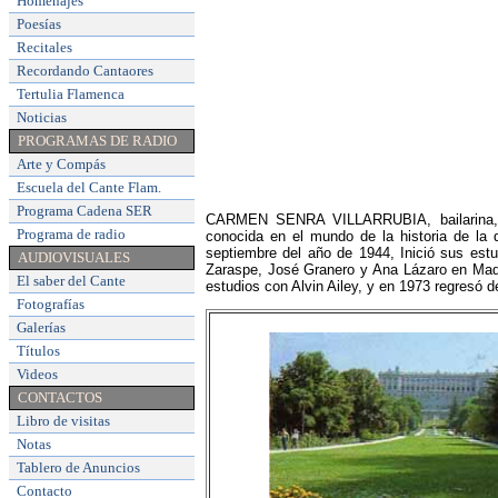
Homenajes
Poesías
Recitales
Recordando Cantaores
Tertulia Flamenca
Noticias
PROGRAMAS DE RADIO
Arte y Compás
Escuela del Cante Flam
.
Programa Cadena SER
CARMEN SENRA VILLARRUBIA, bailarina, c
Programa de radio
conocida en el mundo de la historia de l
septiembre del año de 1944, Inició sus est
AUDIOVISUALES
Zaraspe, José Granero y Ana Lázaro en Madr
El saber del Cante
estudios con Alvin Ailey, y en 1973 regresó d
Fotografías
Galerías
Títulos
Videos
CONTACTOS
Libro de visitas
Notas
Tablero de Anuncios
Contacto