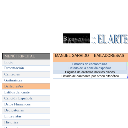
MANUEL GARRIDO
BAILADORES/AS
-
MENÚ PRINCIPAL
Inicio
Listados de cantaores/as
Presentación
Listado de la canción española
Páginas de archivos noticias diarias
Cantaores
Listado de cantaores por orden alfabético
Guitarristas
Bailaores/as
Estilos del cante
Canción Española
Datos Flamencos
Dedicatorias
Entrevistas
Historias