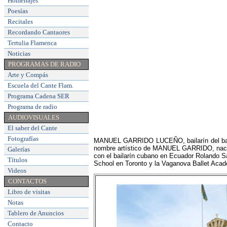
Homenajes
Poesías
Recitales
Recordando Cantaores
Tertulia Flamenca
Noticias
PROGRAMAS DE RADIO
Arte y Compás
Escuela del Cante Flam
.
Programa Cadena SER
Programa de radio
AUDIOVISUALES
El saber del Cante
Fotografías
MANUEL GARRIDO LUCEÑO, bailarín del ballet
nombre artístico de MANUEL GARRIDO, nació 
Galerías
con el bailarín cubano en Ecuador Rolando Sa
Títulos
School en Toronto y la Vaganova Ballet Aca
Videos
CONTACTOS
Libro de visitas
Notas
Tablero de Anuncios
Contacto