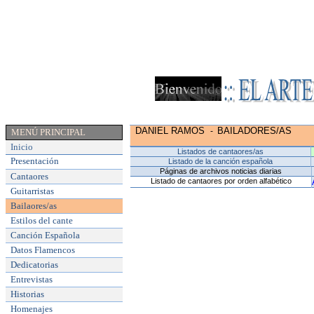
DANIEL RAMOS
BAILADORES/AS
-
MENÚ PRINCIPAL
Inicio
Listados de cantaores/as
Presentación
Listado de la canción española
Páginas de archivos noticias diarias
Cantaores
Listado de cantaores por orden alfabético
Guitarristas
Bailaores/as
Estilos del cante
Canción Española
Datos Flamencos
Dedicatorias
Entrevistas
Historias
Homenajes