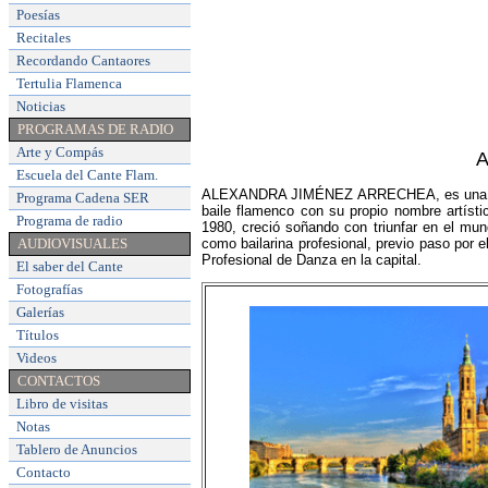
Poesías
Recitales
Recordando Cantaores
Tertulia Flamenca
Noticias
PROGRAMAS DE RADIO
Arte y Compás
A
Escuela del Cante Flam
.
ALEXANDRA JIMÉNEZ ARRECHEA, es una actriz
Programa Cadena SER
baile flamenco con su propio nombre artí
Programa de radio
1980, creció soñando con triunfar en el mu
AUDIOVISUALES
como bailarina profesional, previo paso por 
Profesional de Danza en la capital.
El saber del Cante
Fotografías
Galerías
Títulos
Videos
CONTACTOS
Libro de visitas
Notas
Tablero de Anuncios
Contacto