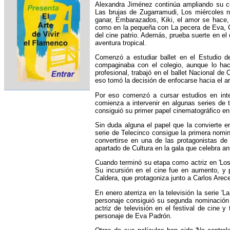
Alexandra Jiménez continúa ampliando su cur
Las brujas de Zugarramudi, Los miércoles n
ganar, Embarazados, Kiki, el amor se hace, 
como en la pequeña con La pecera de Eva, Ch
del cine patrio. Además, prueba suerte en el
aventura tropical.
Comenzó a estudiar ballet en el Estudio 
compaginaba con el colegio, aunque lo hací
profesional, trabajó en el ballet Nacional de
eso tomó la decisión de enfocarse hacia el a
Por eso comenzó a cursar estudios en int
comienza a intervenir en algunas series de t
consiguió su primer papel cinematográfico en l
Sin duda alguna el papel que la convierte e
serie de Telecinco consigue la primera nomi
convertirse en una de las protagonistas de
apartado de Cultura en la gala que celebra a
Cuando terminó su etapa como actriz en 'Los 
Su incursión en el cine fue en aumento, y 
Caldera, que protagoniza junto a Carlos Areces
En enero aterriza en la televisión la serie 
personaje consiguió su segunda nominación 
actriz de televisión en el festival de cine 
personaje de Eva Padrón.