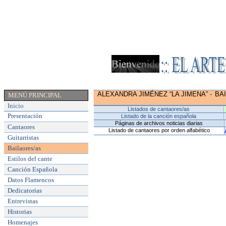
ALEXANDRA JIMÉNEZ “LA JIMENA”
BA
-
MENÚ PRINCIPAL
Inicio
Listados de cantaores/as
Presentación
Listado de la canción española
Páginas de archivos noticias diarias
Cantaores
Listado de cantaores por orden alfabético
Guitarristas
Bailaores/as
Estilos del cante
Canción Española
Datos Flamencos
Dedicatorias
Entrevistas
Historias
Homenajes