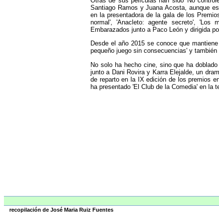
Otras de sus películas han sido 'No control
Santiago Ramos y Juana Acosta, aunque estu
en la presentadora de la gala de los Premios
normal', 'Anacleto: agente secreto', 'Los 
Embarazados junto a Paco León y dirigida po
Desde el año 2015 se conoce que mantiene un
pequeño juego sin consecuencias' y también e
No solo ha hecho cine, sino que ha doblado 
junto a Dani Rovira y Karra Elejalde, un dram
de reparto en la IX edición de los premios 
ha presentado 'El Club de la Comedia' en la
recopilación de José Maria Ruiz Fuentes