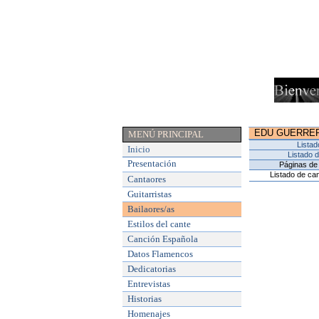
EDU GUERRE
MENÚ PRINCIPAL
Listad
Inicio
Listado 
Presentación
Páginas de 
Listado de can
Cantaores
Guitarristas
Bailaores/as
Estilos del cante
Canción Española
Datos Flamencos
Dedicatorias
Entrevistas
Historias
Homenajes