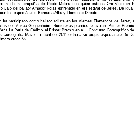
ero y de la compañía de Rocío Molina con quien estrena Oro Viejo en la 
o Caló del bailaor Amador Rojas estrenado en el Festival de Jerez. De igua
con los espectáculos Bernarda Alba y Flamenco Directo.
o ha participado como bailaor solista en los Viernes Flamencos de Jerez,
rellas del Museo Guggenheim. Numerosos premios lo avalan: Primer Premio 
eña La Perla de Cádiz y el Primer Premio en el II Concurso Coreográfico d
u coreografía Mayo. En abril del 2011 estrena su propio espectáculo De Do
rimera creación.