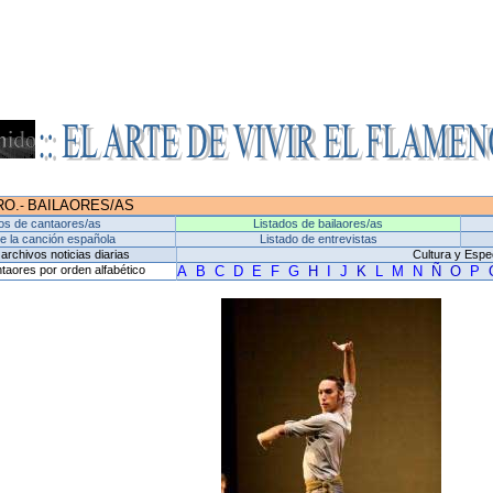
RO.
BAILAORES/AS
-
os de cantaores/as
Listados de bailaores/as
de la canción española
Listado de entrevistas
archivos noticias diarias
Cultura y Espe
taores por orden alfabético
A
B
C
D
E
F
G
H
I
J
K
L
M
N
Ñ
O
P