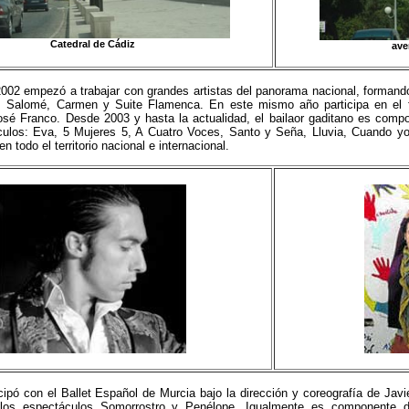
Catedral de Cádiz
ave
 2002 empezó a trabajar con grandes artistas del panorama nacional, forma
s Salomé, Carmen y Suite Flamenca. En este mismo año participa en el fe
José Franco. Desde 2003 y hasta la actualidad, el bailaor gaditano es co
culos: Eva, 5 Mujeres 5, A Cuatro Voces, Santo y Seña, Lluvia, Cuando yo
n todo el territorio nacional e internacional.
icipó con el Ballet Español de Murcia bajo la dirección y coreografía de Javi
n los espectáculos Somorrostro y Penélope. Igualmente es componente 