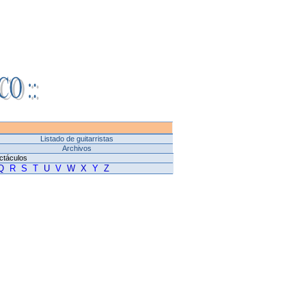
Listado de guitarristas
Archivos
ctáculos
Q
R
S
T
U
V
W
X
Y
Z