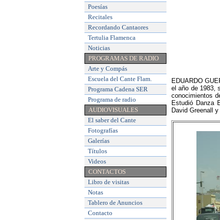
Poesías
Recitales
Recordando Cantaores
Tertulia Flamenca
Noticias
PROGRAMAS DE RADIO
Arte y Compás
Escuela del Cante Flam
.
EDUARDO GUERRE
el año de 1983, 
Programa Cadena SER
conocimientos d
Programa de radio
Estudió Danza E
AUDIOVISUALES
David Greenall y
El saber del Cante
Fotografías
Galerías
Títulos
Videos
CONTACTOS
Libro de visitas
Notas
Tablero de Anuncios
Contacto