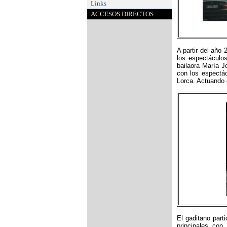
Links
ACCESOS DIRECTOS
A partir del año
los espectáculo
bailaora María 
con los espectá
Lorca. Actuando e
El gaditano part
principales co