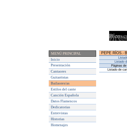
PEPE RÍOS
.
-
MENÚ PRINCIPAL
Listad
Inicio
Listado 
Presentación
Páginas de 
Listado de can
Cantaores
Guitarristas
Bailaores/as
Estilos del cante
Canción Española
Datos Flamencos
Dedicatorias
Entrevistas
Historias
Homenajes