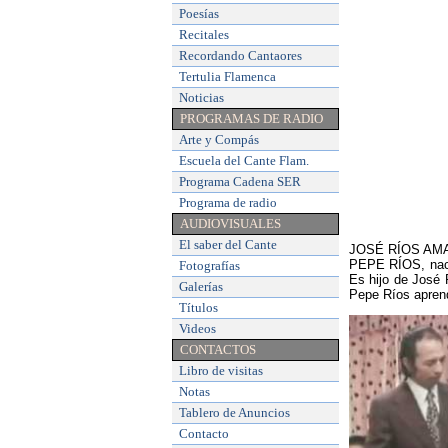
Poesías
Recitales
Recordando Cantaores
Tertulia Flamenca
Noticias
PROGRAMAS DE RADIO
Arte y Compás
Escuela del Cante Flam
.
Programa Cadena SER
Programa de radio
AUDIOVISUALES
El saber del Cante
JOSÉ RÍOS AMAYA
PEPE RÍOS, nació
Fotografías
Es hijo de José 
Galerías
Pepe Ríos aprend
Títulos
Videos
CONTACTOS
Libro de visitas
Notas
Tablero de Anuncios
Contacto