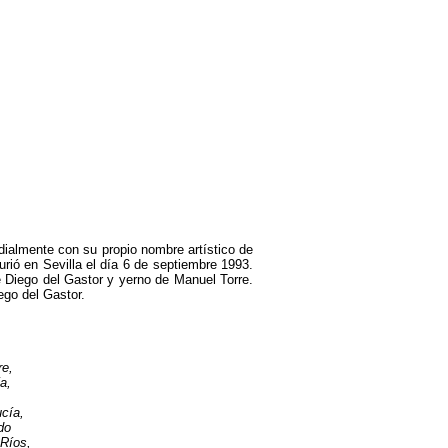
almente con su propio nombre artístico de
rió en Sevilla el día 6 de septiembre 1993.
e Diego del Gastor y yerno de Manuel Torre.
ego del Gastor.
re,
a,
cía,
do
 Ríos,