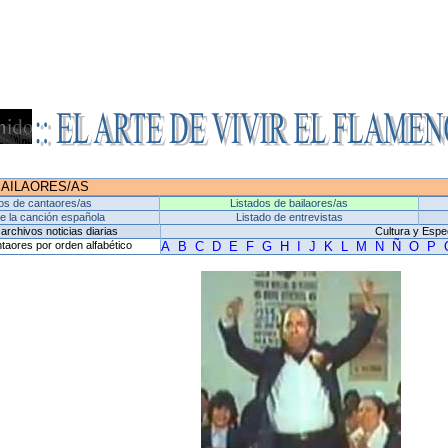
BAILAORES/AS
os de cantaores/as
Listados de bailaores/as
de la canción española
Listado de entrevistas
archivos noticias diarias
Cultura y Espe
taores por orden alfabético
A
B
C
D
E
F
G
H
I
J
K
L
M
N
Ñ
O
P