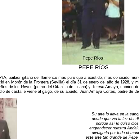
PEPE RÍOS
, bailaor gitano del flamenco más puro que a existido, más conocido mundi
 en Morón de la Frontera (Sevilla) el día 31 de enero del año de 1928, y mu
Ríos de los Reyes (primo del Gitanillo de Triana) y Teresa Amaya, sobrino d
ió de casta le viene al galgo, de su abuelo, Juan Amaya Cortes, padre de Di
Su arte lo lleva en la sang
desde que vio la luz del dí
porque así lo quiso dios
engrandecer nuestra Andalu
divulgarlo por todo el mun
este arte tan grande de Pepe