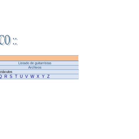
Listado de guitarristas
Archivos
ctáculos
Q
R
S
T
U
V
W
X
Y
Z