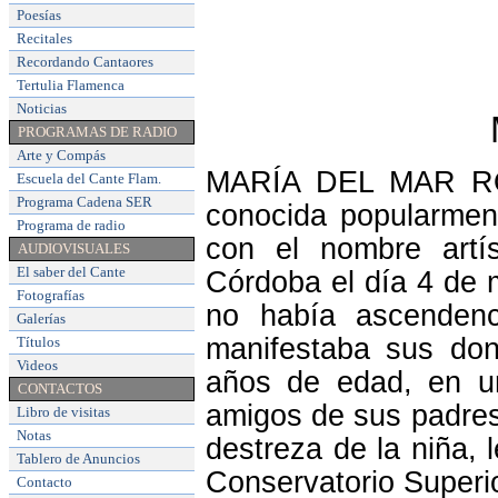
Poesías
Recitales
Recordando Cantaores
Tertulia Flamenca
Noticias
PROGRAMAS DE RADIO
Arte y Compás
MARÍA DEL MAR RO
Escuela del Cante Flam
.
Programa Cadena SER
conocida popularment
Programa de radio
con el nombre art
AUDIOVISUALES
El saber del Cante
Córdoba el día 4 de 
Fotografías
no había ascendenc
Galerías
manifestaba sus don
Títulos
Videos
años de edad, en un
CONTACTOS
amigos de sus padres 
Libro de visitas
Notas
destreza de la niña, 
Tablero de Anuncios
Conservatorio Superi
Contacto