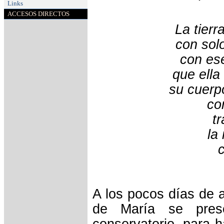
Links
ACCESOS DIRECTOS
La tierr
con solo
con ese
que ella
su cuerp
co
tra
la
A los pocos días de 
de María se prese
conservatorio, para h