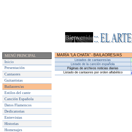
MARÍA “LA CHATA”
BAILAORES/AS
-
MENÚ PRINCIPAL
Listados de cantaores/as
Inicio
Listado de la canción española
Presentación
Páginas de archivos noticias diarias
Listado de cantaores por orden alfabético
Cantaores
Guitarristas
Bailaores/as
Estilos del cante
Canción Española
Datos Flamencos
Dedicatorias
Entrevistas
Historias
Homenajes